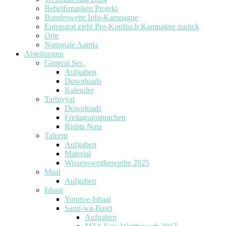
Behelfsmasken Projekt
Bundesweite Info-Kampagne
Europarat zieht Pro-Kopftuch Kampagne zurück
Orte
Nationale Aamla
Abteilungen
General Sec.
Aufgaben
Downloads
Kalender
Tarbiyyat
Downloads
Freitagsansprachen
Rishta Nata
Taleem
Aufgaben
Material
Wissenswettbewerbe 2025
Maal
Aufgaben
Ishaat
Youm-e-Ishaat
Sami-wa-Basri
Aufgaben