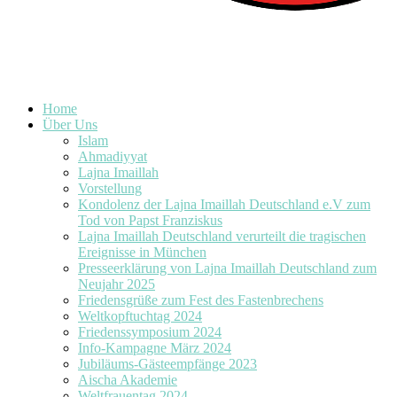
Home
Über Uns
Islam
Ahmadiyyat
Lajna Imaillah
Vorstellung
Kondolenz der Lajna Imaillah Deutschland e.V zum
Tod von Papst Franziskus
Lajna Imaillah Deutschland verurteilt die tragischen
Ereignisse in München
Presseerklärung von Lajna Imaillah Deutschland zum
Neujahr 2025
Friedensgrüße zum Fest des Fastenbrechens
Weltkopftuchtag 2024
Friedenssymposium 2024
Info-Kampagne März 2024
Jubiläums-Gästeempfänge 2023
Aischa Akademie
Weltfrauentag 2024