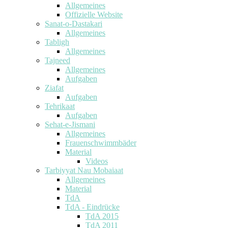
Allgemeines
Offizielle Website
Sanat-o-Dastakari
Allgemeines
Tabligh
Allgemeines
Tajneed
Allgemeines
Aufgaben
Ziafat
Aufgaben
Tehrikaat
Aufgaben
Sehat-e-Jismani
Allgemeines
Frauenschwimmbäder
Material
Videos
Tarbiyyat Nau Mobaiaat
Allgemeines
Material
TdA
TdA - Eindrücke
TdA 2015
TdA 2011