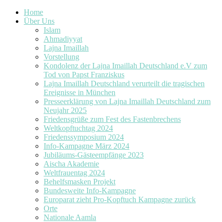
Home
Über Uns
Islam
Ahmadiyyat
Lajna Imaillah
Vorstellung
Kondolenz der Lajna Imaillah Deutschland e.V zum
Tod von Papst Franziskus
Lajna Imaillah Deutschland verurteilt die tragischen
Ereignisse in München
Presseerklärung von Lajna Imaillah Deutschland zum
Neujahr 2025
Friedensgrüße zum Fest des Fastenbrechens
Weltkopftuchtag 2024
Friedenssymposium 2024
Info-Kampagne März 2024
Jubiläums-Gästeempfänge 2023
Aischa Akademie
Weltfrauentag 2024
Behelfsmasken Projekt
Bundesweite Info-Kampagne
Europarat zieht Pro-Kopftuch Kampagne zurück
Orte
Nationale Aamla