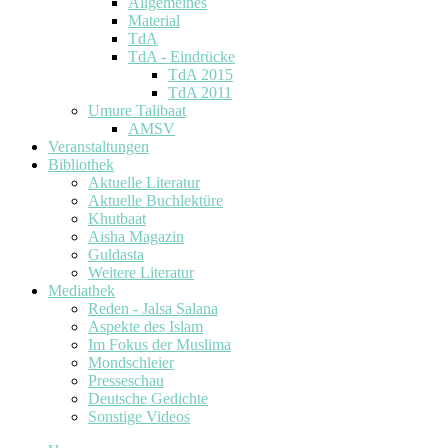
Allgemeines
Material
TdA
TdA - Eindrücke
TdA 2015
TdA 2011
Umure Talibaat
AMSV
Veranstaltungen
Bibliothek
Aktuelle Literatur
Aktuelle Buchlektüre
Khutbaat
Aisha Magazin
Guldasta
Weitere Literatur
Mediathek
Reden - Jalsa Salana
Aspekte des Islam
Im Fokus der Muslima
Mondschleier
Presseschau
Deutsche Gedichte
Sonstige Videos