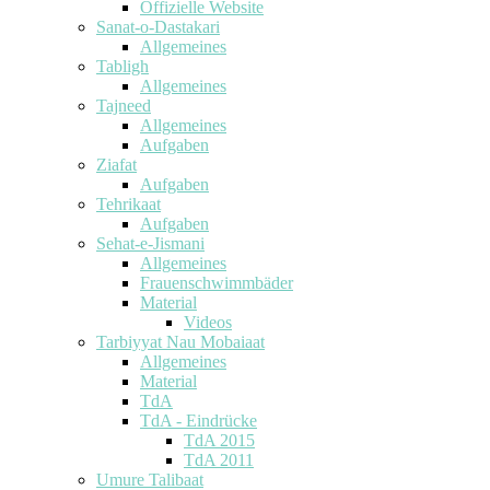
Offizielle Website
Sanat-o-Dastakari
Allgemeines
Tabligh
Allgemeines
Tajneed
Allgemeines
Aufgaben
Ziafat
Aufgaben
Tehrikaat
Aufgaben
Sehat-e-Jismani
Allgemeines
Frauenschwimmbäder
Material
Videos
Tarbiyyat Nau Mobaiaat
Allgemeines
Material
TdA
TdA - Eindrücke
TdA 2015
TdA 2011
Umure Talibaat