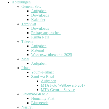
Abteilungen
General Sec.
Aufgaben
Downloads
Kalender
Tarbiyyat
Downloads
Freitagsansprachen
Rishta Nata
Taleem
Aufgaben
Material
Wissenswettbewerbe 2025
Maal
Aufgaben
Ishaat
Youm-e-Ishaat
Sami-wa-Basri
Aufgaben
MTA Foto Wettbewerb 2017
MTA German Service
Khidmat-e-Khalq
Humanity First
Blutspende
Nasirat