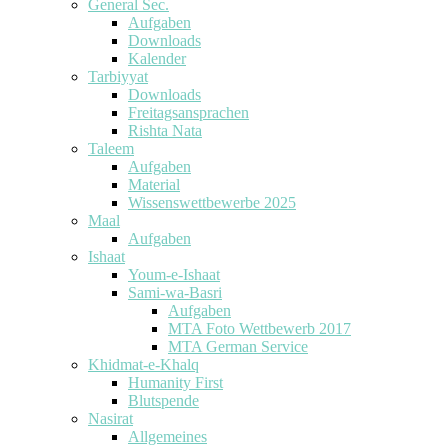
General Sec.
Aufgaben
Downloads
Kalender
Tarbiyyat
Downloads
Freitagsansprachen
Rishta Nata
Taleem
Aufgaben
Material
Wissenswettbewerbe 2025
Maal
Aufgaben
Ishaat
Youm-e-Ishaat
Sami-wa-Basri
Aufgaben
MTA Foto Wettbewerb 2017
MTA German Service
Khidmat-e-Khalq
Humanity First
Blutspende
Nasirat
Allgemeines