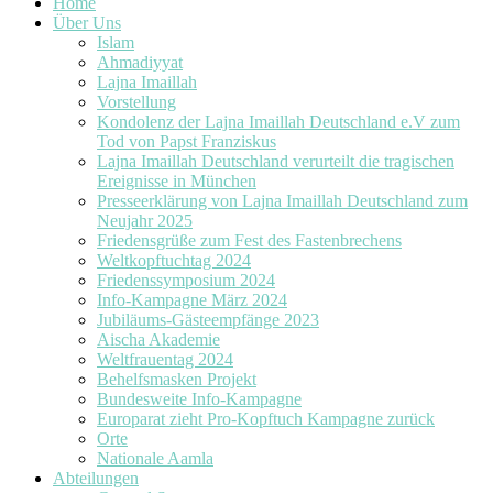
Home
Über Uns
Islam
Ahmadiyyat
Lajna Imaillah
Vorstellung
Kondolenz der Lajna Imaillah Deutschland e.V zum
Tod von Papst Franziskus
Lajna Imaillah Deutschland verurteilt die tragischen
Ereignisse in München
Presseerklärung von Lajna Imaillah Deutschland zum
Neujahr 2025
Friedensgrüße zum Fest des Fastenbrechens
Weltkopftuchtag 2024
Friedenssymposium 2024
Info-Kampagne März 2024
Jubiläums-Gästeempfänge 2023
Aischa Akademie
Weltfrauentag 2024
Behelfsmasken Projekt
Bundesweite Info-Kampagne
Europarat zieht Pro-Kopftuch Kampagne zurück
Orte
Nationale Aamla
Abteilungen