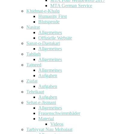
MTA Foto Wettbewerb 2017
MTA German Service
Khidmat-e-Khalq
Humanity First
Blutspende
Nasirat
Allgemeines
Offizielle Website
Sanat-o-Dastakari
Allgemeines
Tabligh
Allgemeines
Tajneed
Allgemeines
Aufgaben
Ziafat
Aufgaben
Tehrikaat
Aufgaben
Sehat-e-Jismani
Allgemeines
Frauenschwimmbäder
Material
Videos
Tarbiyyat Nau Mobaiaat