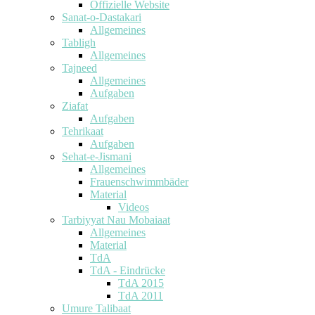
Offizielle Website
Sanat-o-Dastakari
Allgemeines
Tabligh
Allgemeines
Tajneed
Allgemeines
Aufgaben
Ziafat
Aufgaben
Tehrikaat
Aufgaben
Sehat-e-Jismani
Allgemeines
Frauenschwimmbäder
Material
Videos
Tarbiyyat Nau Mobaiaat
Allgemeines
Material
TdA
TdA - Eindrücke
TdA 2015
TdA 2011
Umure Talibaat