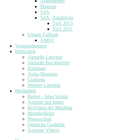
Allgemeines
Material
TdA
TdA - Eindrücke
TdA 2015
TdA 2011
Umure Talibaat
AMSV
Veranstaltungen
Bibliothek
Aktuelle Literatur
Aktuelle Buchlektüre
Khutbaat
Aisha Magazin
Guldasta
Weitere Literatur
Mediathek
Reden - Jalsa Salana
Aspekte des Islam
Im Fokus der Muslima
Mondschleier
Presseschau
Deutsche Gedichte
Sonstige Videos