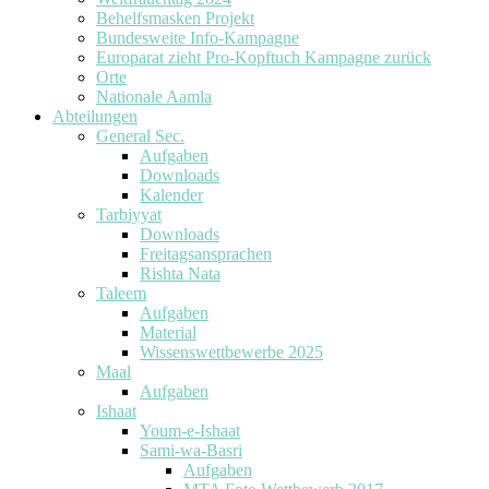
Behelfsmasken Projekt
Bundesweite Info-Kampagne
Europarat zieht Pro-Kopftuch Kampagne zurück
Orte
Nationale Aamla
Abteilungen
General Sec.
Aufgaben
Downloads
Kalender
Tarbiyyat
Downloads
Freitagsansprachen
Rishta Nata
Taleem
Aufgaben
Material
Wissenswettbewerbe 2025
Maal
Aufgaben
Ishaat
Youm-e-Ishaat
Sami-wa-Basri
Aufgaben