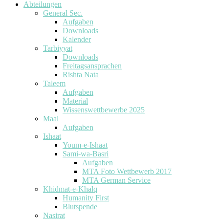
Abteilungen
General Sec.
Aufgaben
Downloads
Kalender
Tarbiyyat
Downloads
Freitagsansprachen
Rishta Nata
Taleem
Aufgaben
Material
Wissenswettbewerbe 2025
Maal
Aufgaben
Ishaat
Youm-e-Ishaat
Sami-wa-Basri
Aufgaben
MTA Foto Wettbewerb 2017
MTA German Service
Khidmat-e-Khalq
Humanity First
Blutspende
Nasirat