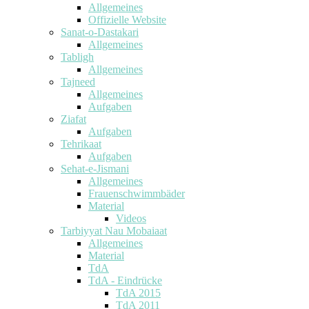
Allgemeines
Offizielle Website
Sanat-o-Dastakari
Allgemeines
Tabligh
Allgemeines
Tajneed
Allgemeines
Aufgaben
Ziafat
Aufgaben
Tehrikaat
Aufgaben
Sehat-e-Jismani
Allgemeines
Frauenschwimmbäder
Material
Videos
Tarbiyyat Nau Mobaiaat
Allgemeines
Material
TdA
TdA - Eindrücke
TdA 2015
TdA 2011