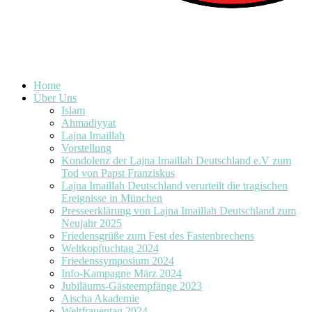
Home
Über Uns
Islam
Ahmadiyyat
Lajna Imaillah
Vorstellung
Kondolenz der Lajna Imaillah Deutschland e.V zum
Tod von Papst Franziskus
Lajna Imaillah Deutschland verurteilt die tragischen
Ereignisse in München
Presseerklärung von Lajna Imaillah Deutschland zum
Neujahr 2025
Friedensgrüße zum Fest des Fastenbrechens
Weltkopftuchtag 2024
Friedenssymposium 2024
Info-Kampagne März 2024
Jubiläums-Gästeempfänge 2023
Aischa Akademie
Weltfrauentag 2024