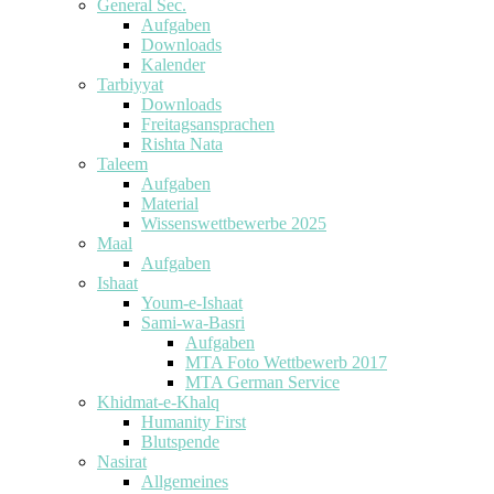
General Sec.
Aufgaben
Downloads
Kalender
Tarbiyyat
Downloads
Freitagsansprachen
Rishta Nata
Taleem
Aufgaben
Material
Wissenswettbewerbe 2025
Maal
Aufgaben
Ishaat
Youm-e-Ishaat
Sami-wa-Basri
Aufgaben
MTA Foto Wettbewerb 2017
MTA German Service
Khidmat-e-Khalq
Humanity First
Blutspende
Nasirat
Allgemeines