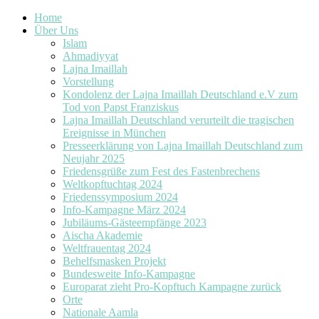
Home
Über Uns
Islam
Ahmadiyyat
Lajna Imaillah
Vorstellung
Kondolenz der Lajna Imaillah Deutschland e.V zum
Tod von Papst Franziskus
Lajna Imaillah Deutschland verurteilt die tragischen
Ereignisse in München
Presseerklärung von Lajna Imaillah Deutschland zum
Neujahr 2025
Friedensgrüße zum Fest des Fastenbrechens
Weltkopftuchtag 2024
Friedenssymposium 2024
Info-Kampagne März 2024
Jubiläums-Gästeempfänge 2023
Aischa Akademie
Weltfrauentag 2024
Behelfsmasken Projekt
Bundesweite Info-Kampagne
Europarat zieht Pro-Kopftuch Kampagne zurück
Orte
Nationale Aamla