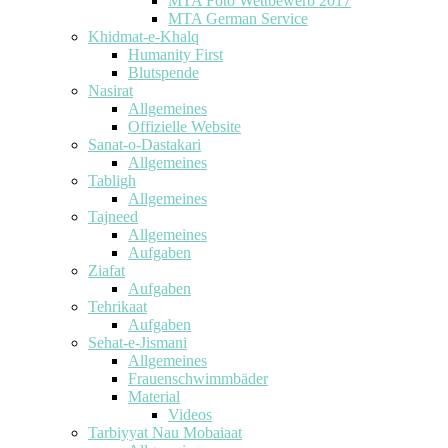
MTA Foto Wettbewerb 2017
MTA German Service
Khidmat-e-Khalq
Humanity First
Blutspende
Nasirat
Allgemeines
Offizielle Website
Sanat-o-Dastakari
Allgemeines
Tabligh
Allgemeines
Tajneed
Allgemeines
Aufgaben
Ziafat
Aufgaben
Tehrikaat
Aufgaben
Sehat-e-Jismani
Allgemeines
Frauenschwimmbäder
Material
Videos
Tarbiyyat Nau Mobaiaat