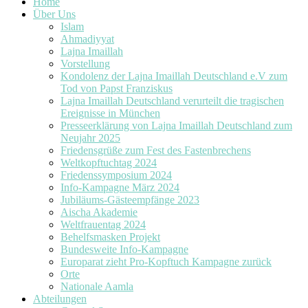
Home
Über Uns
Islam
Ahmadiyyat
Lajna Imaillah
Vorstellung
Kondolenz der Lajna Imaillah Deutschland e.V zum
Tod von Papst Franziskus
Lajna Imaillah Deutschland verurteilt die tragischen
Ereignisse in München
Presseerklärung von Lajna Imaillah Deutschland zum
Neujahr 2025
Friedensgrüße zum Fest des Fastenbrechens
Weltkopftuchtag 2024
Friedenssymposium 2024
Info-Kampagne März 2024
Jubiläums-Gästeempfänge 2023
Aischa Akademie
Weltfrauentag 2024
Behelfsmasken Projekt
Bundesweite Info-Kampagne
Europarat zieht Pro-Kopftuch Kampagne zurück
Orte
Nationale Aamla
Abteilungen