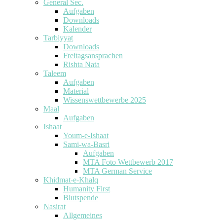
General Sec.
Aufgaben
Downloads
Kalender
Tarbiyyat
Downloads
Freitagsansprachen
Rishta Nata
Taleem
Aufgaben
Material
Wissenswettbewerbe 2025
Maal
Aufgaben
Ishaat
Youm-e-Ishaat
Sami-wa-Basri
Aufgaben
MTA Foto Wettbewerb 2017
MTA German Service
Khidmat-e-Khalq
Humanity First
Blutspende
Nasirat
Allgemeines