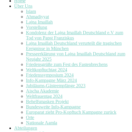
Home
Über Uns
Islam
Ahmadiyyat
Lajna Imaillah
Vorstellung
Kondolenz der Lajna Imaillah Deutschland e.V zum
Tod von Papst Franziskus
Lajna Imaillah Deutschland verurteilt die tragischen
Ereignisse in München
Presseerklärung von Lajna Imaillah Deutschland zum
Neujahr 2025
Friedensgrüße zum Fest des Fastenbrechens
Weltkopftuchtag 2024
Friedenssymposium 2024
Info-Kampagne März 2024
Jubiläums-Gästeempfänge 2023
Aischa Akademie
Weltfrauentag 2024
Behelfsmasken Projekt
Bundesweite Info-Kampagne
Europarat zieht Pro-Kopftuch Kampagne zurück
Orte
Nationale Aamla
Abteilungen