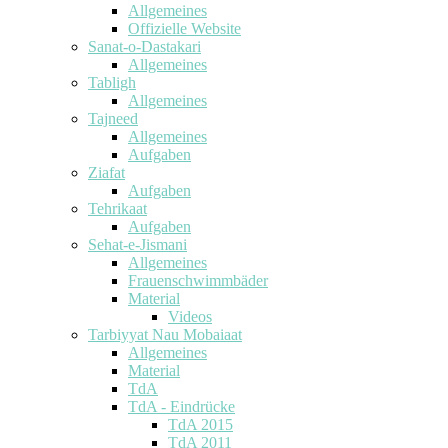
Allgemeines
Offizielle Website
Sanat-o-Dastakari
Allgemeines
Tabligh
Allgemeines
Tajneed
Allgemeines
Aufgaben
Ziafat
Aufgaben
Tehrikaat
Aufgaben
Sehat-e-Jismani
Allgemeines
Frauenschwimmbäder
Material
Videos
Tarbiyyat Nau Mobaiaat
Allgemeines
Material
TdA
TdA - Eindrücke
TdA 2015
TdA 2011