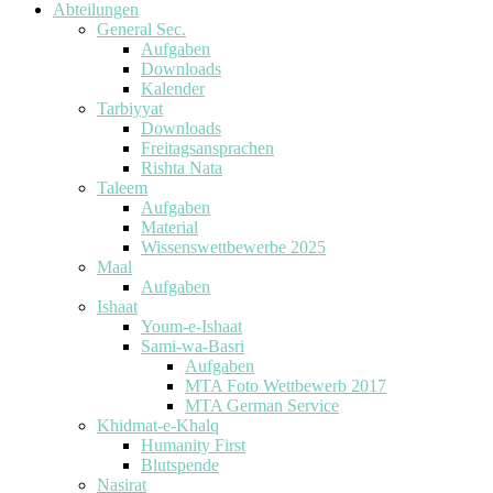
Abteilungen
General Sec.
Aufgaben
Downloads
Kalender
Tarbiyyat
Downloads
Freitagsansprachen
Rishta Nata
Taleem
Aufgaben
Material
Wissenswettbewerbe 2025
Maal
Aufgaben
Ishaat
Youm-e-Ishaat
Sami-wa-Basri
Aufgaben
MTA Foto Wettbewerb 2017
MTA German Service
Khidmat-e-Khalq
Humanity First
Blutspende
Nasirat