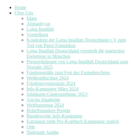
Home
Über Uns
Islam
Ahmadiyyat
Lajna Imaillah
Vorstellung
Kondolenz der Lajna Imaillah Deutschland e.V zum
Tod von Papst Franziskus
Lajna Imaillah Deutschland verurteilt die tragischen
Ereignisse in München
Presseerklärung von Lajna Imaillah Deutschland zum
Neujahr 2025
Friedensgrüße zum Fest des Fastenbrechens
Weltkopftuchtag 2024
Friedenssymposium 2024
Info-Kampagne März 2024
Jubiläums-Gästeempfänge 2023
Aischa Akademie
Weltfrauentag 2024
Behelfsmasken Projekt
Bundesweite Info-Kampagne
Europarat zieht Pro-Kopftuch Kampagne zurück
Orte
Nationale Aamla