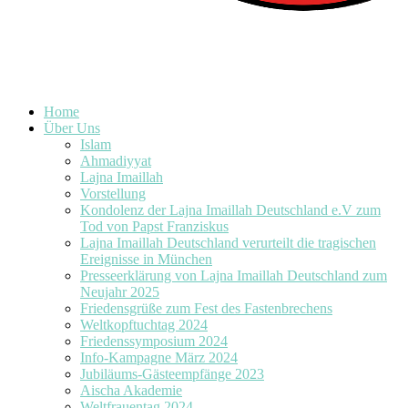
Home
Über Uns
Islam
Ahmadiyyat
Lajna Imaillah
Vorstellung
Kondolenz der Lajna Imaillah Deutschland e.V zum
Tod von Papst Franziskus
Lajna Imaillah Deutschland verurteilt die tragischen
Ereignisse in München
Presseerklärung von Lajna Imaillah Deutschland zum
Neujahr 2025
Friedensgrüße zum Fest des Fastenbrechens
Weltkopftuchtag 2024
Friedenssymposium 2024
Info-Kampagne März 2024
Jubiläums-Gästeempfänge 2023
Aischa Akademie
Weltfrauentag 2024