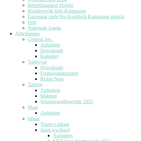
Behelfsmasken Projekt
Bundesweite Info-Kampagne
Europarat zieht Pro-Kopftuch Kampagne zurück
Orte
Nationale Aamla
Abteilungen
General Sec.
Aufgaben
Downloads
Kalender
Tarbiyyat
Downloads
Freitagsansprachen
Rishta Nata
Taleem
Aufgaben
Material
Wissenswettbewerbe 2025
Maal
Aufgaben
Ishaat
Youm-e-Ishaat
Sami-wa-Basri
Aufgaben