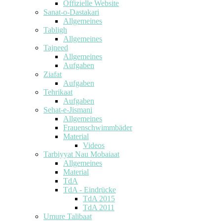
Offizielle Website
Sanat-o-Dastakari
Allgemeines
Tabligh
Allgemeines
Tajneed
Allgemeines
Aufgaben
Ziafat
Aufgaben
Tehrikaat
Aufgaben
Sehat-e-Jismani
Allgemeines
Frauenschwimmbäder
Material
Videos
Tarbiyyat Nau Mobaiaat
Allgemeines
Material
TdA
TdA - Eindrücke
TdA 2015
TdA 2011
Umure Talibaat