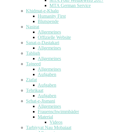
MTA Foto Wettbewerb 2017
MTA German Service
Khidmat-e-Khalq
Humanity First
Blutspende
Nasirat
Allgemeines
Offizielle Website
Sanat-o-Dastakari
Allgemeines
Tabligh
Allgemeines
Tajneed
Allgemeines
Aufgaben
Ziafat
Aufgaben
Tehrikaat
Aufgaben
Sehat-e-Jismani
Allgemeines
Frauenschwimmbäder
Material
Videos
Tarbiyyat Nau Mobaiaat