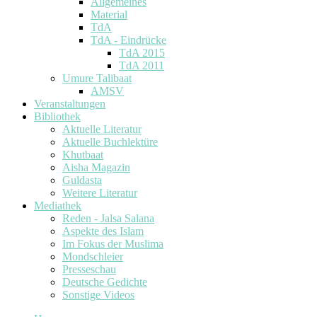
Allgemeines
Material
TdA
TdA - Eindrücke
TdA 2015
TdA 2011
Umure Talibaat
AMSV
Veranstaltungen
Bibliothek
Aktuelle Literatur
Aktuelle Buchlektüre
Khutbaat
Aisha Magazin
Guldasta
Weitere Literatur
Mediathek
Reden - Jalsa Salana
Aspekte des Islam
Im Fokus der Muslima
Mondschleier
Presseschau
Deutsche Gedichte
Sonstige Videos