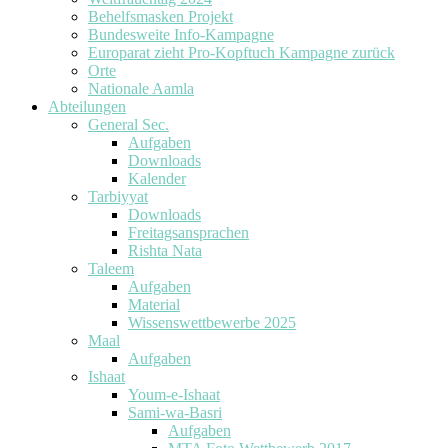
Behelfsmasken Projekt
Bundesweite Info-Kampagne
Europarat zieht Pro-Kopftuch Kampagne zurück
Orte
Nationale Aamla
Abteilungen
General Sec.
Aufgaben
Downloads
Kalender
Tarbiyyat
Downloads
Freitagsansprachen
Rishta Nata
Taleem
Aufgaben
Material
Wissenswettbewerbe 2025
Maal
Aufgaben
Ishaat
Youm-e-Ishaat
Sami-wa-Basri
Aufgaben