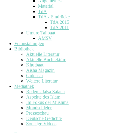
Allgemeines
Material
TdA
TdA - Eindrücke
TdA 2015
TdA 2011
Umure Talibaat
AMSV
Veranstaltungen
Bibliothek
Aktuelle Literatur
Aktuelle Buchlektüre
Khutbaat
Aisha Magazin
Guldasta
Weitere Literatur
Mediathek
Reden - Jalsa Salana
Aspekte des Islam
Im Fokus der Muslima
Mondschleier
Presseschau
Deutsche Gedichte
Sonstige Videos