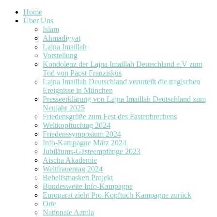
Home
Über Uns
Islam
Ahmadiyyat
Lajna Imaillah
Vorstellung
Kondolenz der Lajna Imaillah Deutschland e.V zum
Tod von Papst Franziskus
Lajna Imaillah Deutschland verurteilt die tragischen
Ereignisse in München
Presseerklärung von Lajna Imaillah Deutschland zum
Neujahr 2025
Friedensgrüße zum Fest des Fastenbrechens
Weltkopftuchtag 2024
Friedenssymposium 2024
Info-Kampagne März 2024
Jubiläums-Gästeempfänge 2023
Aischa Akademie
Weltfrauentag 2024
Behelfsmasken Projekt
Bundesweite Info-Kampagne
Europarat zieht Pro-Kopftuch Kampagne zurück
Orte
Nationale Aamla