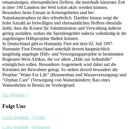
ortsansässigen, ehrenamtlichen Helfern, die innerhalb kürzester Zeit
in über 190 Ländern der Welt sofort aktiv werden können.
Besonders beim Einsatz in Krisengebieten und bei
Naturkatastrophen ist dies erforderlich. Darüber hinaus sorgt die
hohe Anzahl an freiwilligen und ehrenamtlichen Helfern ebenfalls
dafür, dass die Kosten für Administration und Verwaltung äußerst
gering ausfallen, sodass die Spendengelder nahezu vollständig in die
zugehörigen Hilfsprojekte fließen können.
In Deutschland gibt es Humanity First seit dem 02. Juli 1997.
Humanity First Deutschland unterhält derzeit hauptsächlich
langfristig angelegte Hilfs- und Versorgungsprojekte in bestimmten
Regionen West-Afrikas, die vor allem „Hilfe zur Selbsthilfe“
ermöglichen sollen. Besonderes Augenmerk wird dabei auf die
Kleinsten der Bewohner gelegt. So stehen derzeit besonders die
Projekte "Water For Life" (Brunnenbau und Wasserversorgung) und
"Orphan Care" (Versorgung von Waisenkindern; Bau eines
Waisenheims in Benin) im Vordergrund.
Zur Website »
Folgt Uns
Lajna Imaillah - Twitter
Lajna Imaillah - Instagram