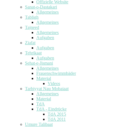
Offizielle Website
Sanat-o-Dastakari
Allgemeines
Tabligh
Allgemeines
Tajneed
Allgemeines
Aufgaben
Ziafat
Aufgaben
Tehrikaat
Aufgaben
Sehat-e-Jismani
Allgemeines
Frauenschwimmbäder
Material
Videos
Tarbiyyat Nau Mobaiaat
Allgemeines
Material
TdA
TdA - Eindrücke
TdA 2015
TdA 2011
Umure Talibaat