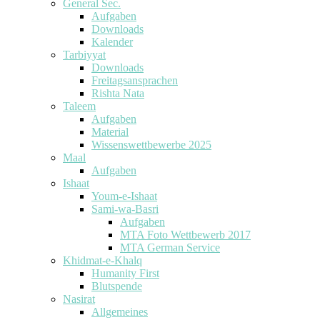
General Sec.
Aufgaben
Downloads
Kalender
Tarbiyyat
Downloads
Freitagsansprachen
Rishta Nata
Taleem
Aufgaben
Material
Wissenswettbewerbe 2025
Maal
Aufgaben
Ishaat
Youm-e-Ishaat
Sami-wa-Basri
Aufgaben
MTA Foto Wettbewerb 2017
MTA German Service
Khidmat-e-Khalq
Humanity First
Blutspende
Nasirat
Allgemeines