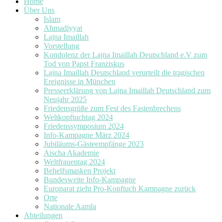
Home
Über Uns
Islam
Ahmadiyyat
Lajna Imaillah
Vorstellung
Kondolenz der Lajna Imaillah Deutschland e.V zum
Tod von Papst Franziskus
Lajna Imaillah Deutschland verurteilt die tragischen
Ereignisse in München
Presseerklärung von Lajna Imaillah Deutschland zum
Neujahr 2025
Friedensgrüße zum Fest des Fastenbrechens
Weltkopftuchtag 2024
Friedenssymposium 2024
Info-Kampagne März 2024
Jubiläums-Gästeempfänge 2023
Aischa Akademie
Weltfrauentag 2024
Behelfsmasken Projekt
Bundesweite Info-Kampagne
Europarat zieht Pro-Kopftuch Kampagne zurück
Orte
Nationale Aamla
Abteilungen