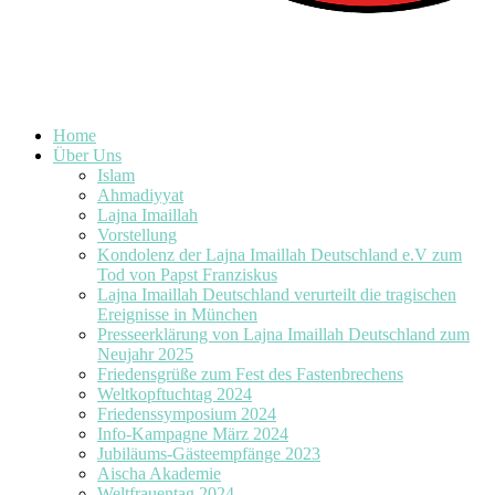
Home
Über Uns
Islam
Ahmadiyyat
Lajna Imaillah
Vorstellung
Kondolenz der Lajna Imaillah Deutschland e.V zum
Tod von Papst Franziskus
Lajna Imaillah Deutschland verurteilt die tragischen
Ereignisse in München
Presseerklärung von Lajna Imaillah Deutschland zum
Neujahr 2025
Friedensgrüße zum Fest des Fastenbrechens
Weltkopftuchtag 2024
Friedenssymposium 2024
Info-Kampagne März 2024
Jubiläums-Gästeempfänge 2023
Aischa Akademie
Weltfrauentag 2024