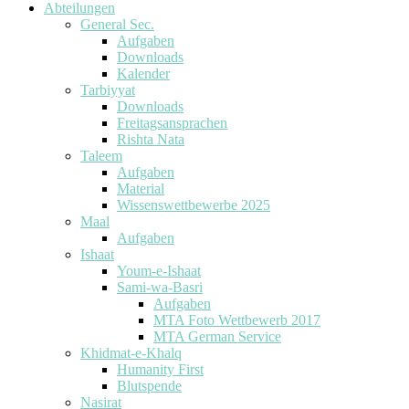
Abteilungen
General Sec.
Aufgaben
Downloads
Kalender
Tarbiyyat
Downloads
Freitagsansprachen
Rishta Nata
Taleem
Aufgaben
Material
Wissenswettbewerbe 2025
Maal
Aufgaben
Ishaat
Youm-e-Ishaat
Sami-wa-Basri
Aufgaben
MTA Foto Wettbewerb 2017
MTA German Service
Khidmat-e-Khalq
Humanity First
Blutspende
Nasirat