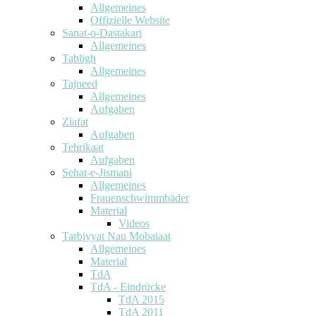
Allgemeines
Offizielle Website
Sanat-o-Dastakari
Allgemeines
Tabligh
Allgemeines
Tajneed
Allgemeines
Aufgaben
Ziafat
Aufgaben
Tehrikaat
Aufgaben
Sehat-e-Jismani
Allgemeines
Frauenschwimmbäder
Material
Videos
Tarbiyyat Nau Mobaiaat
Allgemeines
Material
TdA
TdA - Eindrücke
TdA 2015
TdA 2011