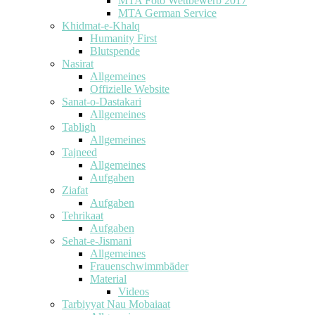
MTA Foto Wettbewerb 2017
MTA German Service
Khidmat-e-Khalq
Humanity First
Blutspende
Nasirat
Allgemeines
Offizielle Website
Sanat-o-Dastakari
Allgemeines
Tabligh
Allgemeines
Tajneed
Allgemeines
Aufgaben
Ziafat
Aufgaben
Tehrikaat
Aufgaben
Sehat-e-Jismani
Allgemeines
Frauenschwimmbäder
Material
Videos
Tarbiyyat Nau Mobaiaat