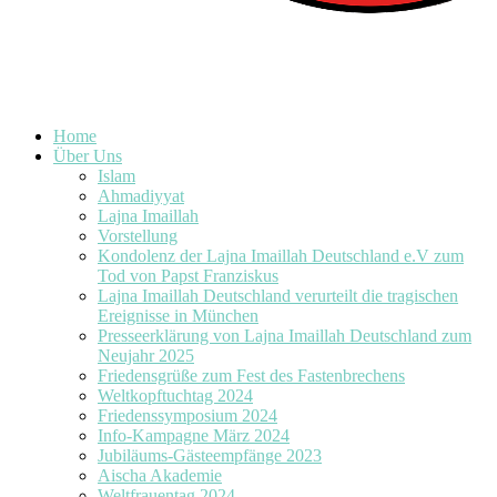
Home
Über Uns
Islam
Ahmadiyyat
Lajna Imaillah
Vorstellung
Kondolenz der Lajna Imaillah Deutschland e.V zum
Tod von Papst Franziskus
Lajna Imaillah Deutschland verurteilt die tragischen
Ereignisse in München
Presseerklärung von Lajna Imaillah Deutschland zum
Neujahr 2025
Friedensgrüße zum Fest des Fastenbrechens
Weltkopftuchtag 2024
Friedenssymposium 2024
Info-Kampagne März 2024
Jubiläums-Gästeempfänge 2023
Aischa Akademie
Weltfrauentag 2024