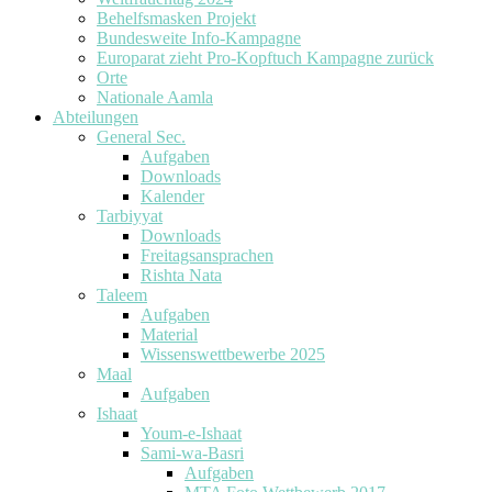
Behelfsmasken Projekt
Bundesweite Info-Kampagne
Europarat zieht Pro-Kopftuch Kampagne zurück
Orte
Nationale Aamla
Abteilungen
General Sec.
Aufgaben
Downloads
Kalender
Tarbiyyat
Downloads
Freitagsansprachen
Rishta Nata
Taleem
Aufgaben
Material
Wissenswettbewerbe 2025
Maal
Aufgaben
Ishaat
Youm-e-Ishaat
Sami-wa-Basri
Aufgaben