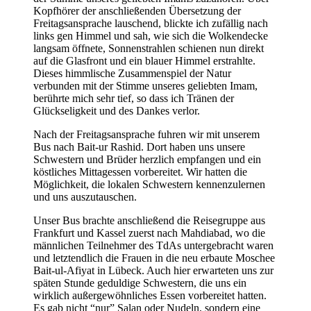
Kopfhörer der anschließenden Übersetzung der
Freitagsansprache lauschend, blickte ich zufällig nach
links gen Himmel und sah, wie sich die Wolkendecke
langsam öffnete, Sonnenstrahlen schienen nun direkt
auf die Glasfront und ein blauer Himmel erstrahlte.
Dieses himmlische Zusammenspiel der Natur
verbunden mit der Stimme unseres geliebten Imam,
berührte mich sehr tief, so dass ich Tränen der
Glückseligkeit und des Dankes verlor.
Nach der Freitagsansprache fuhren wir mit unserem
Bus nach Bait-ur Rashid. Dort haben uns unsere
Schwestern und Brüder herzlich empfangen und ein
köstliches Mittagessen vorbereitet. Wir hatten die
Möglichkeit, die lokalen Schwestern kennenzulernen
und uns auszutauschen.
Unser Bus brachte anschließend die Reisegruppe aus
Frankfurt und Kassel zuerst nach Mahdiabad, wo die
männlichen Teilnehmer des TdAs untergebracht waren
und letztendlich die Frauen in die neu erbaute Moschee
Bait-ul-Afiyat in Lübeck. Auch hier erwarteten uns zur
späten Stunde geduldige Schwestern, die uns ein
wirklich außergewöhnliches Essen vorbereitet hatten.
Es gab nicht “nur” Salan oder Nudeln, sondern eine