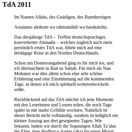
TdA 2011
Im Namen Allahs, des Gnädigen, des Barmherzigen
Assalamo aleikum wa rahmatullah wa barakatohu.
Das diesjährige TdA – Treffen deutschsprachiger,
konvertierter Ahmadis – welches zugleich auch mein
persönlich erstes TdA war, führte mich auf eine
dreitägige Reise in den Norden Deutschlands.
Schon am Donnerstagabend ging es für mich los, und
ich übernachtete in Bait us Sabuh. Für mich als Nau
Mobaien war dies allein schon eine sehr schöne
Erfahrung und eine Einstimmung auf die kommenden
Tage, in denen ich mich spirituell weiterentwickeln
sollte.
Rückblickend auf das TdA möchte ich jene Momente
mit den Leserinnen und Lesern teilen, die noch Tage
später in mir starke Gefühle weckten. Natürlich ist
dieser Bericht nicht vollständig, sondern ist lediglich ein
kleiner Auszug aus drei gesegneten Tagen. Wie
bekannt, hatten wir durch die Segnungen Allah Ta’alas
die Ehre, dass Hudhur-e Aqdas (aba) für einen Monat