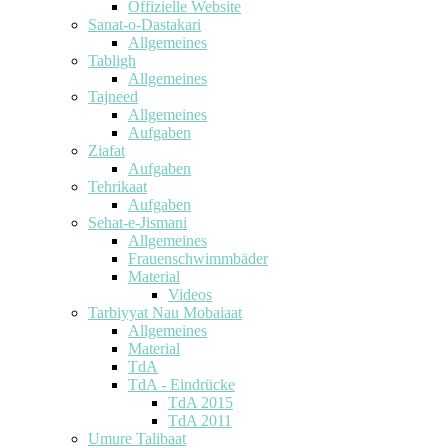
Offizielle Website
Sanat-o-Dastakari
Allgemeines
Tabligh
Allgemeines
Tajneed
Allgemeines
Aufgaben
Ziafat
Aufgaben
Tehrikaat
Aufgaben
Sehat-e-Jismani
Allgemeines
Frauenschwimmbäder
Material
Videos
Tarbiyyat Nau Mobaiaat
Allgemeines
Material
TdA
TdA - Eindrücke
TdA 2015
TdA 2011
Umure Talibaat