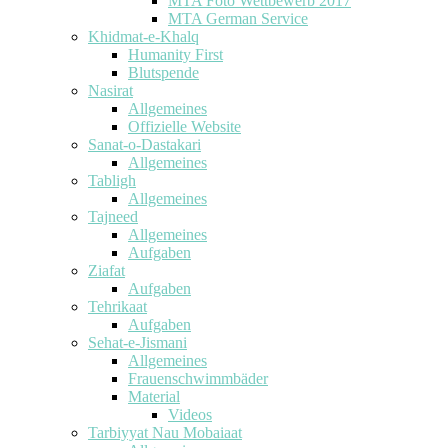
MTA Foto Wettbewerb 2017
MTA German Service
Khidmat-e-Khalq
Humanity First
Blutspende
Nasirat
Allgemeines
Offizielle Website
Sanat-o-Dastakari
Allgemeines
Tabligh
Allgemeines
Tajneed
Allgemeines
Aufgaben
Ziafat
Aufgaben
Tehrikaat
Aufgaben
Sehat-e-Jismani
Allgemeines
Frauenschwimmbäder
Material
Videos
Tarbiyyat Nau Mobaiaat