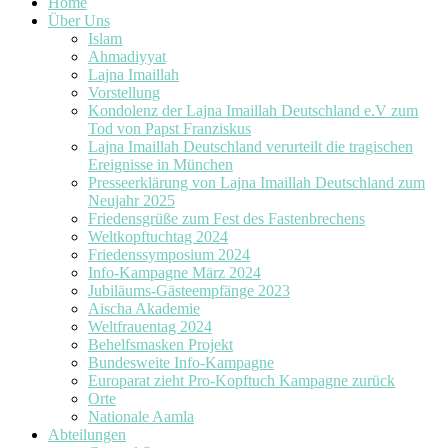
Home
Über Uns
Islam
Ahmadiyyat
Lajna Imaillah
Vorstellung
Kondolenz der Lajna Imaillah Deutschland e.V zum
Tod von Papst Franziskus
Lajna Imaillah Deutschland verurteilt die tragischen
Ereignisse in München
Presseerklärung von Lajna Imaillah Deutschland zum
Neujahr 2025
Friedensgrüße zum Fest des Fastenbrechens
Weltkopftuchtag 2024
Friedenssymposium 2024
Info-Kampagne März 2024
Jubiläums-Gästeempfänge 2023
Aischa Akademie
Weltfrauentag 2024
Behelfsmasken Projekt
Bundesweite Info-Kampagne
Europarat zieht Pro-Kopftuch Kampagne zurück
Orte
Nationale Aamla
Abteilungen