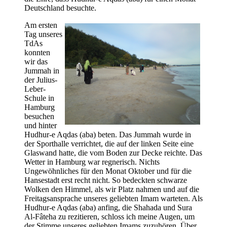
Deutschland besuchte.
Am ersten
Tag unseres
TdAs
konnten
wir das
Jummah in
der Julius-
Leber-
Schule in
Hamburg
besuchen
und hinter
Hudhur-e Aqdas (aba) beten. Das Jummah wurde in
der Sporthalle verrichtet, die auf der linken Seite eine
Glaswand hatte, die vom Boden zur Decke reichte. Das
Wetter in Hamburg war regnerisch. Nichts
Ungewöhnliches für den Monat Oktober und für die
Hansestadt erst recht nicht. So bedeckten schwarze
Wolken den Himmel, als wir Platz nahmen und auf die
Freitagsansprache unseres geliebten Imam warteten. Als
Hudhur-e Aqdas (aba) anfing, die Shahada und Sura
Al-Fâteha zu rezitieren, schloss ich meine Augen, um
der Stimme unseres geliebten Imams zuzuhören. Über