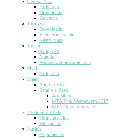
General Sec.
Aufgaben
Downloads
Kalender
Tarbiyyat
Downloads
Freitagsansprachen
Rishta Nata
Taleem
Aufgaben
Material
Wissenswettbewerbe 2025
Maal
Aufgaben
Ishaat
Youm-e-Ishaat
Sami-wa-Basri
Aufgaben
MTA Foto Wettbewerb 2017
MTA German Service
Khidmat-e-Khalq
Humanity First
Blutspende
Nasirat
Allgemeines