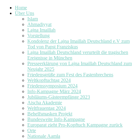
Home
Über Uns
Islam
Ahmadiyyat
Lajna Imaillah
Vorstellung
Kondolenz der Lajna Imaillah Deutschland e.V zum
Tod von Papst Franziskus
Lajna Imaillah Deutschland verurteilt die tragischen
Ereignisse in München
Presseerklärung von Lajna Imaillah Deutschland zum
Neujahr 2025
Friedensgrüße zum Fest des Fastenbrechens
Weltkopftuchtag 2024
Friedenssymposium 2024
Info-Kampagne März 2024
Jubiläums-Gästeempfänge 2023
Aischa Akademie
Weltfrauentag 2024
Behelfsmasken Projekt
Bundesweite Info-Kampagne
Europarat zieht Pro-Kopftuch Kampagne zurück
Orte
Nationale Aamla