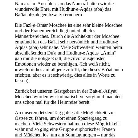
Namaz. Im Anschluss an das Namaz hatten wir die
wundervolle Ehre, mit Hudhur-e-Aqdas (aba) das
Ba’iat abzulegen bzw. zu erneuern.
Die Fazl-e-Omar Moschee ist eine sehr kleine Moschee
und der Frauenbereich liegt unterhalb des
Männerbereiches. Durch die Architektur der Moschee
empfand ich das Ba'iat sehr persönlich und Hudhur-e
Aqdas (aba) sehr nahe. Viele Schwestern weinten beim
abschließendem Du'a und Hudhur-e Aqdas' „Amin“
gab mir die nötige Kraft, die zuvor ausgelösten
Emotionen wieder zu beruhigen. (Ich weiß nicht,
inwiefern dies auf all jene zutrifft, die dieses Ba'iat auch
erlebten, aber es ist schwierig, dies alles in Worte zu
fassen).
Zurück bei unseren Gastgebern in der Bait-ul-Afiyat
Moschee wurden wir kulinarisch versorgt und machten
uns schon mal für die Heimreise bereit.
An unserem letzten Tag gab es die Möglichkeit, zur
Ostsee zu fahren, um dort einen Spaziergang zu
machen. Viele Schwestern nahmen diese Möglichkeit
wahr und so ging eine Gruppe euphorischer Frauen
und Mädchen los, um am Sonntagmorgen – nur das