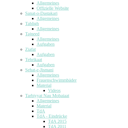
Allgemeines
Offizielle Website
Sanat-o-Dastakari
Allgemeines
Tabligh
Allgemeines
Tajneed
Allgemeines
Aufgaben
Ziafat
Aufgaben
Tehrikaat
Aufgaben
Sehat-e-Jismani
Allgemeines
Frauenschwimmbäder
Material
Videos
Tarbiyyat Nau Mobaiaat
Allgemeines
Material
TdA
TdA - Eindrücke
TdA 2015
TdA 2011