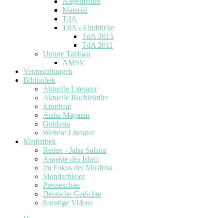
Allgemeines
Material
TdA
TdA - Eindrücke
TdA 2015
TdA 2011
Umure Talibaat
AMSV
Veranstaltungen
Bibliothek
Aktuelle Literatur
Aktuelle Buchlektüre
Khutbaat
Aisha Magazin
Guldasta
Weitere Literatur
Mediathek
Reden - Jalsa Salana
Aspekte des Islam
Im Fokus der Muslima
Mondschleier
Presseschau
Deutsche Gedichte
Sonstige Videos