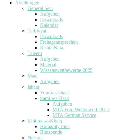
Abteilungen
General Sec.
Aufgaben
Downloads
Kalender
Tarbiyyat
Downloads
Freitagsansprachen
Rishta Nata
Taleem
Aufgaben
Material
Wissenswettbewerbe 2025
Maal
Aufgaben
Ishaat
Youm-e-Ishaat
Sami-wa-Basri
Aufgaben
MTA Foto Wettbewerb 2017
MTA German Service
Khidmat-e-Khalq
Humanity First
Blutspende
Nasirat