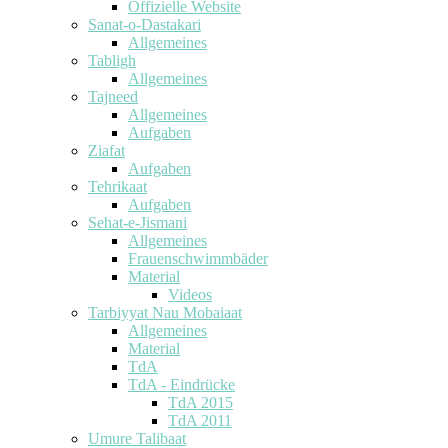
Offizielle Website
Sanat-o-Dastakari
Allgemeines
Tabligh
Allgemeines
Tajneed
Allgemeines
Aufgaben
Ziafat
Aufgaben
Tehrikaat
Aufgaben
Sehat-e-Jismani
Allgemeines
Frauenschwimmbäder
Material
Videos
Tarbiyyat Nau Mobaiaat
Allgemeines
Material
TdA
TdA - Eindrücke
TdA 2015
TdA 2011
Umure Talibaat