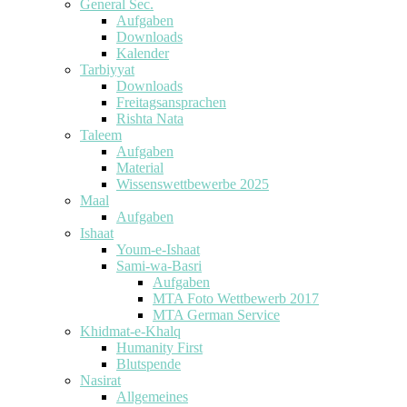
General Sec.
Aufgaben
Downloads
Kalender
Tarbiyyat
Downloads
Freitagsansprachen
Rishta Nata
Taleem
Aufgaben
Material
Wissenswettbewerbe 2025
Maal
Aufgaben
Ishaat
Youm-e-Ishaat
Sami-wa-Basri
Aufgaben
MTA Foto Wettbewerb 2017
MTA German Service
Khidmat-e-Khalq
Humanity First
Blutspende
Nasirat
Allgemeines