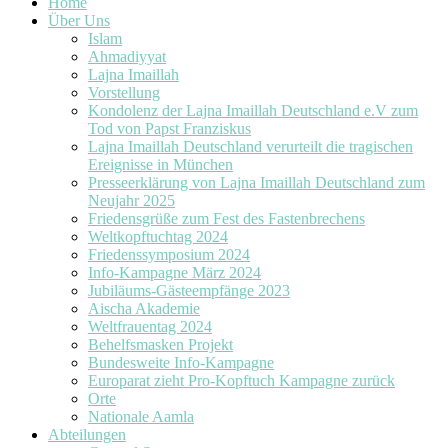
Home
Über Uns
Islam
Ahmadiyyat
Lajna Imaillah
Vorstellung
Kondolenz der Lajna Imaillah Deutschland e.V zum
Tod von Papst Franziskus
Lajna Imaillah Deutschland verurteilt die tragischen
Ereignisse in München
Presseerklärung von Lajna Imaillah Deutschland zum
Neujahr 2025
Friedensgrüße zum Fest des Fastenbrechens
Weltkopftuchtag 2024
Friedenssymposium 2024
Info-Kampagne März 2024
Jubiläums-Gästeempfänge 2023
Aischa Akademie
Weltfrauentag 2024
Behelfsmasken Projekt
Bundesweite Info-Kampagne
Europarat zieht Pro-Kopftuch Kampagne zurück
Orte
Nationale Aamla
Abteilungen