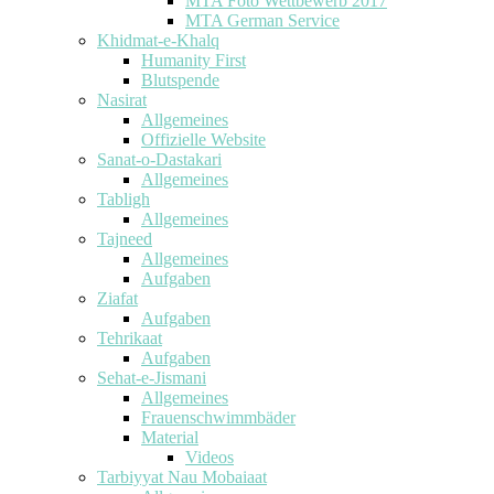
MTA Foto Wettbewerb 2017
MTA German Service
Khidmat-e-Khalq
Humanity First
Blutspende
Nasirat
Allgemeines
Offizielle Website
Sanat-o-Dastakari
Allgemeines
Tabligh
Allgemeines
Tajneed
Allgemeines
Aufgaben
Ziafat
Aufgaben
Tehrikaat
Aufgaben
Sehat-e-Jismani
Allgemeines
Frauenschwimmbäder
Material
Videos
Tarbiyyat Nau Mobaiaat