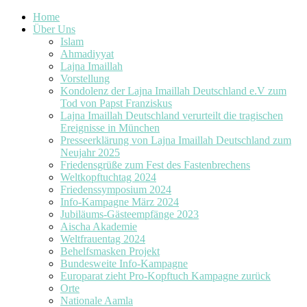
Home
Über Uns
Islam
Ahmadiyyat
Lajna Imaillah
Vorstellung
Kondolenz der Lajna Imaillah Deutschland e.V zum
Tod von Papst Franziskus
Lajna Imaillah Deutschland verurteilt die tragischen
Ereignisse in München
Presseerklärung von Lajna Imaillah Deutschland zum
Neujahr 2025
Friedensgrüße zum Fest des Fastenbrechens
Weltkopftuchtag 2024
Friedenssymposium 2024
Info-Kampagne März 2024
Jubiläums-Gästeempfänge 2023
Aischa Akademie
Weltfrauentag 2024
Behelfsmasken Projekt
Bundesweite Info-Kampagne
Europarat zieht Pro-Kopftuch Kampagne zurück
Orte
Nationale Aamla