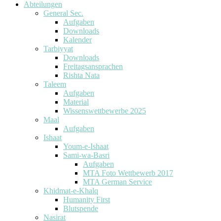
Abteilungen
General Sec.
Aufgaben
Downloads
Kalender
Tarbiyyat
Downloads
Freitagsansprachen
Rishta Nata
Taleem
Aufgaben
Material
Wissenswettbewerbe 2025
Maal
Aufgaben
Ishaat
Youm-e-Ishaat
Sami-wa-Basri
Aufgaben
MTA Foto Wettbewerb 2017
MTA German Service
Khidmat-e-Khalq
Humanity First
Blutspende
Nasirat