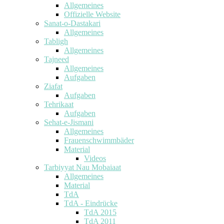
Allgemeines
Offizielle Website
Sanat-o-Dastakari
Allgemeines
Tabligh
Allgemeines
Tajneed
Allgemeines
Aufgaben
Ziafat
Aufgaben
Tehrikaat
Aufgaben
Sehat-e-Jismani
Allgemeines
Frauenschwimmbäder
Material
Videos
Tarbiyyat Nau Mobaiaat
Allgemeines
Material
TdA
TdA - Eindrücke
TdA 2015
TdA 2011