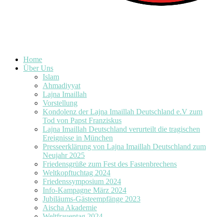
Home
Über Uns
Islam
Ahmadiyyat
Lajna Imaillah
Vorstellung
Kondolenz der Lajna Imaillah Deutschland e.V zum
Tod von Papst Franziskus
Lajna Imaillah Deutschland verurteilt die tragischen
Ereignisse in München
Presseerklärung von Lajna Imaillah Deutschland zum
Neujahr 2025
Friedensgrüße zum Fest des Fastenbrechens
Weltkopftuchtag 2024
Friedenssymposium 2024
Info-Kampagne März 2024
Jubiläums-Gästeempfänge 2023
Aischa Akademie
Weltfrauentag 2024