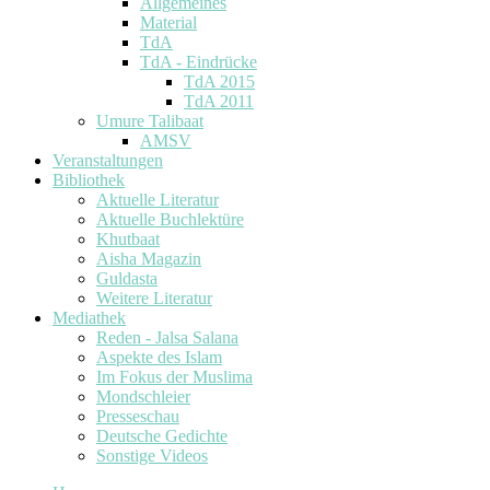
Allgemeines
Material
TdA
TdA - Eindrücke
TdA 2015
TdA 2011
Umure Talibaat
AMSV
Veranstaltungen
Bibliothek
Aktuelle Literatur
Aktuelle Buchlektüre
Khutbaat
Aisha Magazin
Guldasta
Weitere Literatur
Mediathek
Reden - Jalsa Salana
Aspekte des Islam
Im Fokus der Muslima
Mondschleier
Presseschau
Deutsche Gedichte
Sonstige Videos