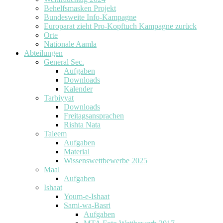
Behelfsmasken Projekt
Bundesweite Info-Kampagne
Europarat zieht Pro-Kopftuch Kampagne zurück
Orte
Nationale Aamla
Abteilungen
General Sec.
Aufgaben
Downloads
Kalender
Tarbiyyat
Downloads
Freitagsansprachen
Rishta Nata
Taleem
Aufgaben
Material
Wissenswettbewerbe 2025
Maal
Aufgaben
Ishaat
Youm-e-Ishaat
Sami-wa-Basri
Aufgaben