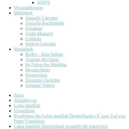
AMSV
Veranstaltungen
Bibliothek
Aktuelle Literatur
Aktuelle Buchlektüre
Khutbaat
Aisha Magazin
Guldasta
Weitere Literatur
Mediathek
Reden - Jalsa Salana
Aspekte des Islam
Im Fokus der Muslima
Mondschleier
Presseschau
Deutsche Gedichte
Sonstige Videos
Islam
Ahmadiyyat
Lajna Imaillah
Vorstellung
Kondolenz der Lajna Imaillah Deutschland e.V zum Tod von
Papst Franziskus
Lajna Imaillah Deutschland verurteilt die tragischen