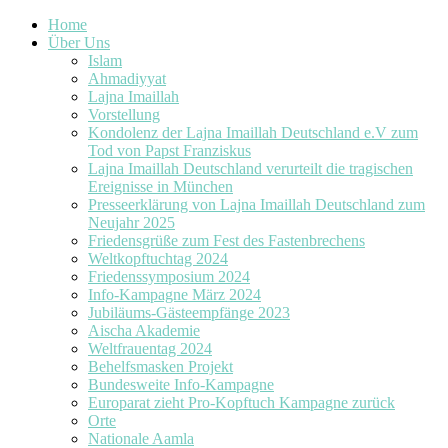
Home
Über Uns
Islam
Ahmadiyyat
Lajna Imaillah
Vorstellung
Kondolenz der Lajna Imaillah Deutschland e.V zum
Tod von Papst Franziskus
Lajna Imaillah Deutschland verurteilt die tragischen
Ereignisse in München
Presseerklärung von Lajna Imaillah Deutschland zum
Neujahr 2025
Friedensgrüße zum Fest des Fastenbrechens
Weltkopftuchtag 2024
Friedenssymposium 2024
Info-Kampagne März 2024
Jubiläums-Gästeempfänge 2023
Aischa Akademie
Weltfrauentag 2024
Behelfsmasken Projekt
Bundesweite Info-Kampagne
Europarat zieht Pro-Kopftuch Kampagne zurück
Orte
Nationale Aamla