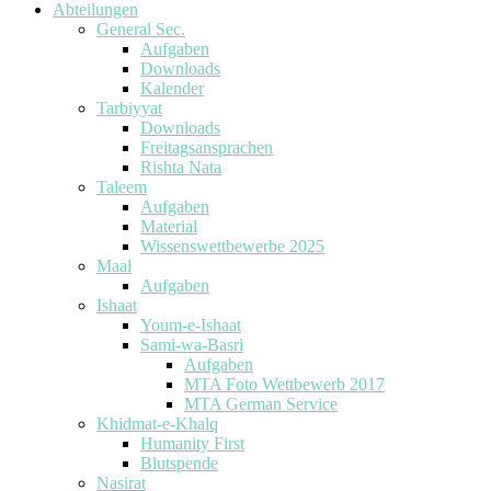
Abteilungen
General Sec.
Aufgaben
Downloads
Kalender
Tarbiyyat
Downloads
Freitagsansprachen
Rishta Nata
Taleem
Aufgaben
Material
Wissenswettbewerbe 2025
Maal
Aufgaben
Ishaat
Youm-e-Ishaat
Sami-wa-Basri
Aufgaben
MTA Foto Wettbewerb 2017
MTA German Service
Khidmat-e-Khalq
Humanity First
Blutspende
Nasirat