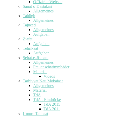
Offizielle Website
Sanat-o-Dastakari
Allgemeines
Tabligh
Allgemeines
Tajneed
Allgemeines
Aufgaben
Ziafat
Aufgaben
Tehrikaat
Aufgaben
Sehat-e-Jismani
Allgemeines
Frauenschwimmbäder
Material
Videos
Tarbiyyat Nau Mobaiaat
Allgemeines
Material
TdA
TdA - Eindrücke
TdA 2015
TdA 2011
Umure Talibaat