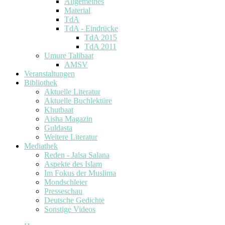
Allgemeines
Material
TdA
TdA - Eindrücke
TdA 2015
TdA 2011
Umure Talibaat
AMSV
Veranstaltungen
Bibliothek
Aktuelle Literatur
Aktuelle Buchlektüre
Khutbaat
Aisha Magazin
Guldasta
Weitere Literatur
Mediathek
Reden - Jalsa Salana
Aspekte des Islam
Im Fokus der Muslima
Mondschleier
Presseschau
Deutsche Gedichte
Sonstige Videos