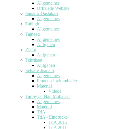
Allgemeines
Offizielle Website
Sanat-o-Dastakari
Allgemeines
Tabligh
Allgemeines
Tajneed
Allgemeines
Aufgaben
Ziafat
Aufgaben
Tehrikaat
Aufgaben
Sehat-e-Jismani
Allgemeines
Frauenschwimmbäder
Material
Videos
Tarbiyyat Nau Mobaiaat
Allgemeines
Material
TdA
TdA - Eindrücke
TdA 2015
TdA 2011