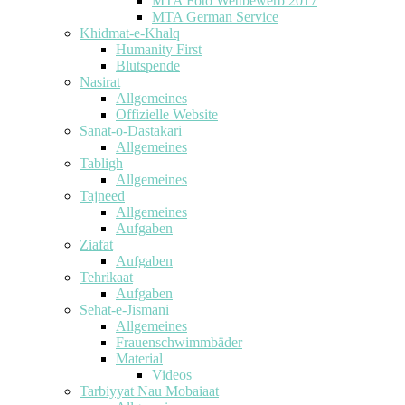
MTA Foto Wettbewerb 2017
MTA German Service
Khidmat-e-Khalq
Humanity First
Blutspende
Nasirat
Allgemeines
Offizielle Website
Sanat-o-Dastakari
Allgemeines
Tabligh
Allgemeines
Tajneed
Allgemeines
Aufgaben
Ziafat
Aufgaben
Tehrikaat
Aufgaben
Sehat-e-Jismani
Allgemeines
Frauenschwimmbäder
Material
Videos
Tarbiyyat Nau Mobaiaat