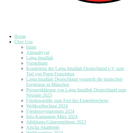
Home
Über Uns
Islam
Ahmadiyyat
Lajna Imaillah
Vorstellung
Kondolenz der Lajna Imaillah Deutschland e.V zum
Tod von Papst Franziskus
Lajna Imaillah Deutschland verurteilt die tragischen
Ereignisse in München
Presseerklärung von Lajna Imaillah Deutschland zum
Neujahr 2025
Friedensgrüße zum Fest des Fastenbrechens
Weltkopftuchtag 2024
Friedenssymposium 2024
Info-Kampagne März 2024
Jubiläums-Gästeempfänge 2023
Aischa Akademie
Weltfrauentag 2024