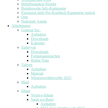
Behelfsmasken Projekt
Bundesweite Info-Kampagne
Europarat zieht Pro-Kopftuch Kampagne zurück
Orte
Nationale Aamla
Abteilungen
General Sec.
Aufgaben
Downloads
Kalender
Tarbiyyat
Downloads
Freitagsansprachen
Rishta Nata
Taleem
Aufgaben
Material
Wissenswettbewerbe 2025
Maal
Aufgaben
Ishaat
Youm-e-Ishaat
Sami-wa-Basri
Aufgaben