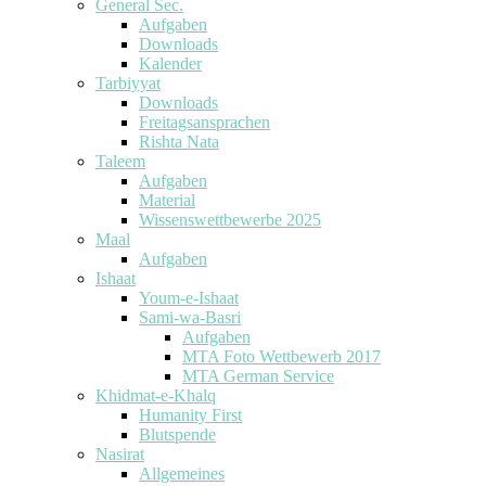
General Sec.
Aufgaben
Downloads
Kalender
Tarbiyyat
Downloads
Freitagsansprachen
Rishta Nata
Taleem
Aufgaben
Material
Wissenswettbewerbe 2025
Maal
Aufgaben
Ishaat
Youm-e-Ishaat
Sami-wa-Basri
Aufgaben
MTA Foto Wettbewerb 2017
MTA German Service
Khidmat-e-Khalq
Humanity First
Blutspende
Nasirat
Allgemeines