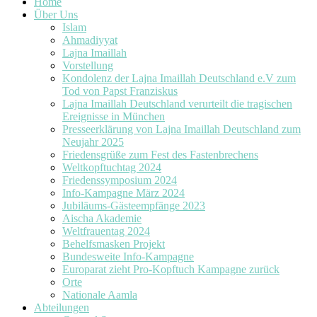
Home
Über Uns
Islam
Ahmadiyyat
Lajna Imaillah
Vorstellung
Kondolenz der Lajna Imaillah Deutschland e.V zum
Tod von Papst Franziskus
Lajna Imaillah Deutschland verurteilt die tragischen
Ereignisse in München
Presseerklärung von Lajna Imaillah Deutschland zum
Neujahr 2025
Friedensgrüße zum Fest des Fastenbrechens
Weltkopftuchtag 2024
Friedenssymposium 2024
Info-Kampagne März 2024
Jubiläums-Gästeempfänge 2023
Aischa Akademie
Weltfrauentag 2024
Behelfsmasken Projekt
Bundesweite Info-Kampagne
Europarat zieht Pro-Kopftuch Kampagne zurück
Orte
Nationale Aamla
Abteilungen