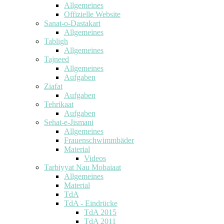
Allgemeines
Offizielle Website
Sanat-o-Dastakari
Allgemeines
Tabligh
Allgemeines
Tajneed
Allgemeines
Aufgaben
Ziafat
Aufgaben
Tehrikaat
Aufgaben
Sehat-e-Jismani
Allgemeines
Frauenschwimmbäder
Material
Videos
Tarbiyyat Nau Mobaiaat
Allgemeines
Material
TdA
TdA - Eindrücke
TdA 2015
TdA 2011