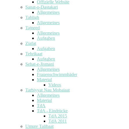
Offizielle Website
Sanat-o-Dastakari
Allgemeines
Tabligh
Allgemeines
Tajneed
Allgemeines
Aufgaben
Ziafat
Aufgaben
Tehrikaat
Aufgaben
Sehat-e-Jismani
Allgemeines
Frauenschwimmbäder
Material
Videos
Tarbiyyat Nau Mobaiaat
Allgemeines
Material
TdA
TdA - Eindrücke
TdA 2015
TdA 2011
Umure Talibaat