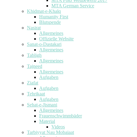
MTA Foto Wettbewerb 2017
MTA German Service
Khidmat-e-Khalq
Humanity First
Blutspende
Nasirat
Allgemeines
Offizielle Website
Sanat-o-Dastakari
Allgemeines
Tabligh
Allgemeines
Tajneed
Allgemeines
Aufgaben
Ziafat
Aufgaben
Tehrikaat
Aufgaben
Sehat-e-Jismani
Allgemeines
Frauenschwimmbäder
Material
Videos
Tarbiyyat Nau Mobaiaat