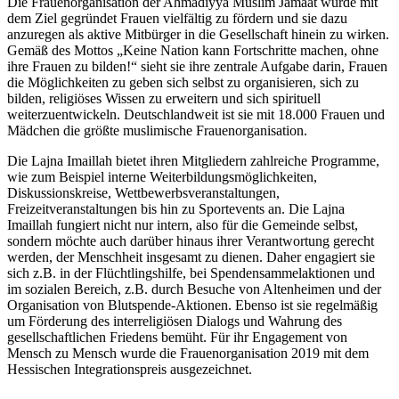
Die Frauenorganisation der Ahmadiyya Muslim Jamaat wurde mit
dem Ziel gegründet Frauen vielfältig zu fördern und sie dazu
anzuregen als aktive Mitbürger in die Gesellschaft hinein zu wirken.
Gemäß des Mottos „Keine Nation kann Fortschritte machen, ohne
ihre Frauen zu bilden!“ sieht sie ihre zentrale Aufgabe darin, Frauen
die Möglichkeiten zu geben sich selbst zu organisieren, sich zu
bilden, religiöses Wissen zu erweitern und sich spirituell
weiterzuentwickeln. Deutschlandweit ist sie mit 18.000 Frauen und
Mädchen die größte muslimische Frauenorganisation.
Die Lajna Imaillah bietet ihren Mitgliedern zahlreiche Programme,
wie zum Beispiel interne Weiterbildungsmöglichkeiten,
Diskussionskreise, Wettbewerbsveranstaltungen,
Freizeitveranstaltungen bis hin zu Sportevents an. Die Lajna
Imaillah fungiert nicht nur intern, also für die Gemeinde selbst,
sondern möchte auch darüber hinaus ihrer Verantwortung gerecht
werden, der Menschheit insgesamt zu dienen. Daher engagiert sie
sich z.B. in der Flüchtlingshilfe, bei Spendensammelaktionen und
im sozialen Bereich, z.B. durch Besuche von Altenheimen und der
Organisation von Blutspende-Aktionen. Ebenso ist sie regelmäßig
um Förderung des interreligiösen Dialogs und Wahrung des
gesellschaftlichen Friedens bemüht. Für ihr Engagement von
Mensch zu Mensch wurde die Frauenorganisation 2019 mit dem
Hessischen Integrationspreis ausgezeichnet.