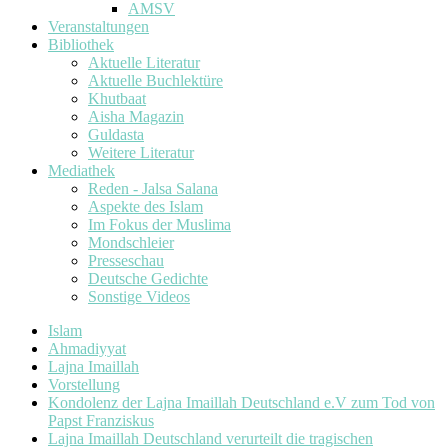
AMSV
Veranstaltungen
Bibliothek
Aktuelle Literatur
Aktuelle Buchlektüre
Khutbaat
Aisha Magazin
Guldasta
Weitere Literatur
Mediathek
Reden - Jalsa Salana
Aspekte des Islam
Im Fokus der Muslima
Mondschleier
Presseschau
Deutsche Gedichte
Sonstige Videos
Islam
Ahmadiyyat
Lajna Imaillah
Vorstellung
Kondolenz der Lajna Imaillah Deutschland e.V zum Tod von
Papst Franziskus
Lajna Imaillah Deutschland verurteilt die tragischen