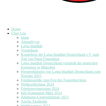
Home
Über Uns
Islam
Ahmadiyyat
Lajna Imaillah
Vorstellung
Kondolenz der Lajna Imaillah Deutschland e.V zum
Tod von Papst Franziskus
Lajna Imaillah Deutschland verurteilt die tragischen
Ereignisse in München
Presseerklärung von Lajna Imaillah Deutschland zum
Neujahr 2025
Friedensgrüße zum Fest des Fastenbrechens
Weltkopftuchtag 2024
Friedenssymposium 2024
Info-Kampagne März 2024
Jubiläums-Gästeempfänge 2023
Aischa Akademie
Weltfrauentag 2024