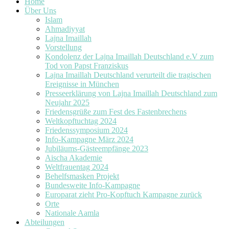
Home
Über Uns
Islam
Ahmadiyyat
Lajna Imaillah
Vorstellung
Kondolenz der Lajna Imaillah Deutschland e.V zum
Tod von Papst Franziskus
Lajna Imaillah Deutschland verurteilt die tragischen
Ereignisse in München
Presseerklärung von Lajna Imaillah Deutschland zum
Neujahr 2025
Friedensgrüße zum Fest des Fastenbrechens
Weltkopftuchtag 2024
Friedenssymposium 2024
Info-Kampagne März 2024
Jubiläums-Gästeempfänge 2023
Aischa Akademie
Weltfrauentag 2024
Behelfsmasken Projekt
Bundesweite Info-Kampagne
Europarat zieht Pro-Kopftuch Kampagne zurück
Orte
Nationale Aamla
Abteilungen