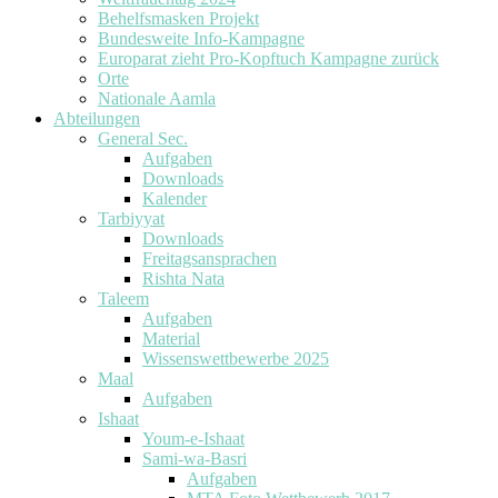
Behelfsmasken Projekt
Bundesweite Info-Kampagne
Europarat zieht Pro-Kopftuch Kampagne zurück
Orte
Nationale Aamla
Abteilungen
General Sec.
Aufgaben
Downloads
Kalender
Tarbiyyat
Downloads
Freitagsansprachen
Rishta Nata
Taleem
Aufgaben
Material
Wissenswettbewerbe 2025
Maal
Aufgaben
Ishaat
Youm-e-Ishaat
Sami-wa-Basri
Aufgaben