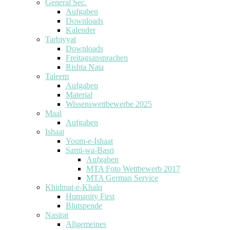
General Sec.
Aufgaben
Downloads
Kalender
Tarbiyyat
Downloads
Freitagsansprachen
Rishta Nata
Taleem
Aufgaben
Material
Wissenswettbewerbe 2025
Maal
Aufgaben
Ishaat
Youm-e-Ishaat
Sami-wa-Basri
Aufgaben
MTA Foto Wettbewerb 2017
MTA German Service
Khidmat-e-Khalq
Humanity First
Blutspende
Nasirat
Allgemeines