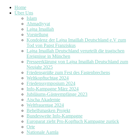
Home
Über Uns
Islam
Ahmadiyyat
Lajna Imaillah
Vorstellung
Kondolenz der Lajna Imaillah Deutschland e.V zum
Tod von Papst Franziskus
Lajna Imaillah Deutschland verurteilt die tragischen
Ereignisse in München
Presseerklärung von Lajna Imaillah Deutschland zum
Neujahr 2025
Friedensgrüße zum Fest des Fastenbrechens
Weltkopftuchtag 2024
Friedenssymposium 2024
Info-Kampagne März 2024
Jubiläums-Gästeempfänge 2023
Aischa Akademie
Weltfrauentag 2024
Behelfsmasken Projekt
Bundesweite Info-Kampagne
Europarat zieht Pro-Kopftuch Kampagne zurück
Orte
Nationale Aamla