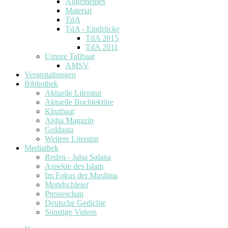
Allgemeines
Material
TdA
TdA - Eindrücke
TdA 2015
TdA 2011
Umure Talibaat
AMSV
Veranstaltungen
Bibliothek
Aktuelle Literatur
Aktuelle Buchlektüre
Khutbaat
Aisha Magazin
Guldasta
Weitere Literatur
Mediathek
Reden - Jalsa Salana
Aspekte des Islam
Im Fokus der Muslima
Mondschleier
Presseschau
Deutsche Gedichte
Sonstige Videos