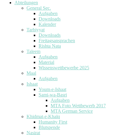
Abteilungen
General Sec.
Aufgaben
Downloads
Kalender
Tarbiyyat
Downloads
Freitagsansprachen
Rishta Nata
Taleem
Aufgaben
Material
Wissenswettbewerbe 2025
Maal
Aufgaben
Ishaat
Youm-e-Ishaat
Sami-wa-Basri
Aufgaben
MTA Foto Wettbewerb 2017
MTA German Service
Khidmat-e-Khalq
Humanity First
Blutspende
Nasirat