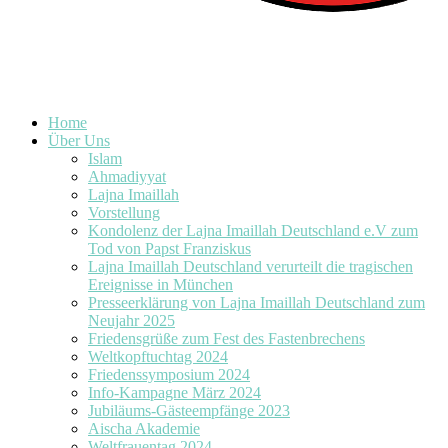
Home
Über Uns
Islam
Ahmadiyyat
Lajna Imaillah
Vorstellung
Kondolenz der Lajna Imaillah Deutschland e.V zum
Tod von Papst Franziskus
Lajna Imaillah Deutschland verurteilt die tragischen
Ereignisse in München
Presseerklärung von Lajna Imaillah Deutschland zum
Neujahr 2025
Friedensgrüße zum Fest des Fastenbrechens
Weltkopftuchtag 2024
Friedenssymposium 2024
Info-Kampagne März 2024
Jubiläums-Gästeempfänge 2023
Aischa Akademie
Weltfrauentag 2024