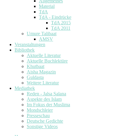
Allgemeines
Material
TdA
TdA - Eindrücke
TdA 2015
TdA 2011
Umure Talibaat
AMSV
Veranstaltungen
Bibliothek
Aktuelle Literatur
Aktuelle Buchlektüre
Khutbaat
Aisha Magazin
Guldasta
Weitere Literatur
Mediathek
Reden - Jalsa Salana
Aspekte des Islam
Im Fokus der Muslima
Mondschleier
Presseschau
Deutsche Gedichte
Sonstige Videos