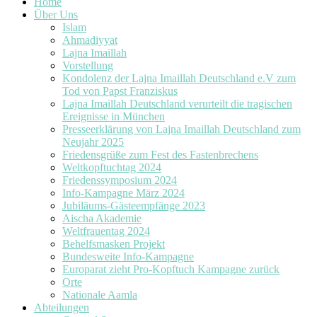
Home
Über Uns
Islam
Ahmadiyyat
Lajna Imaillah
Vorstellung
Kondolenz der Lajna Imaillah Deutschland e.V zum
Tod von Papst Franziskus
Lajna Imaillah Deutschland verurteilt die tragischen
Ereignisse in München
Presseerklärung von Lajna Imaillah Deutschland zum
Neujahr 2025
Friedensgrüße zum Fest des Fastenbrechens
Weltkopftuchtag 2024
Friedenssymposium 2024
Info-Kampagne März 2024
Jubiläums-Gästeempfänge 2023
Aischa Akademie
Weltfrauentag 2024
Behelfsmasken Projekt
Bundesweite Info-Kampagne
Europarat zieht Pro-Kopftuch Kampagne zurück
Orte
Nationale Aamla
Abteilungen