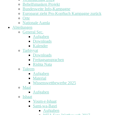
Behelfsmasken Projekt
Bundesweite Info-Kampagne
Europarat zieht Pro-Kopftuch Kampagne zurück
Orte
Nationale Aamla
Abteilungen
General Sec.
Aufgaben
Downloads
Kalender
Tarbiyyat
Downloads
Freitagsansprachen
Rishta Nata
Taleem
Aufgaben
Material
Wissenswettbewerbe 2025
Maal
Aufgaben
Ishaat
Youm-e-Ishaat
Sami-wa-Basri
Aufgaben