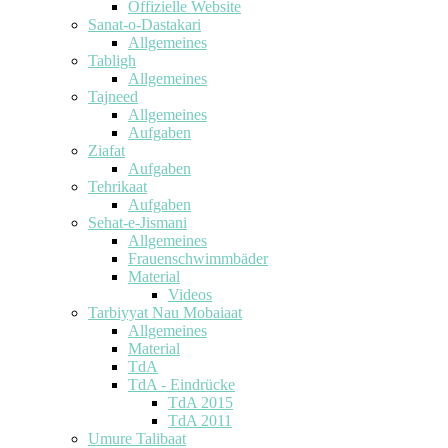
Offizielle Website
Sanat-o-Dastakari
Allgemeines
Tabligh
Allgemeines
Tajneed
Allgemeines
Aufgaben
Ziafat
Aufgaben
Tehrikaat
Aufgaben
Sehat-e-Jismani
Allgemeines
Frauenschwimmbäder
Material
Videos
Tarbiyyat Nau Mobaiaat
Allgemeines
Material
TdA
TdA - Eindrücke
TdA 2015
TdA 2011
Umure Talibaat