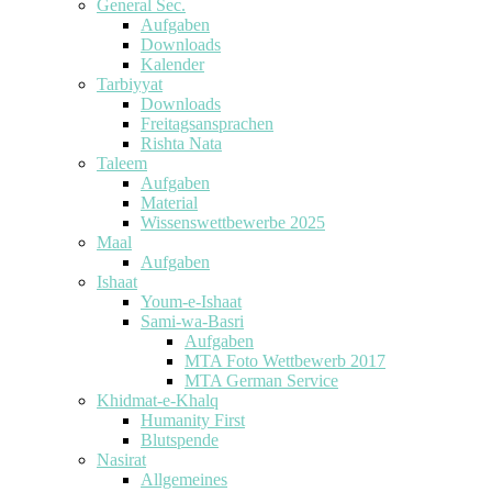
General Sec.
Aufgaben
Downloads
Kalender
Tarbiyyat
Downloads
Freitagsansprachen
Rishta Nata
Taleem
Aufgaben
Material
Wissenswettbewerbe 2025
Maal
Aufgaben
Ishaat
Youm-e-Ishaat
Sami-wa-Basri
Aufgaben
MTA Foto Wettbewerb 2017
MTA German Service
Khidmat-e-Khalq
Humanity First
Blutspende
Nasirat
Allgemeines