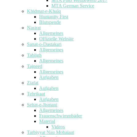
MTA Foto Wettbewerb 2017
MTA German Service
Khidmat-e-Khalq
Humanity First
Blutspende
Nasirat
Allgemeines
Offizielle Website
Sanat-o-Dastakari
Allgemeines
Tabligh
Allgemeines
Tajneed
Allgemeines
Aufgaben
Ziafat
Aufgaben
Tehrikaat
Aufgaben
Sehat-e-Jismani
Allgemeines
Frauenschwimmbäder
Material
Videos
Tarbiyyat Nau Mobaiaat