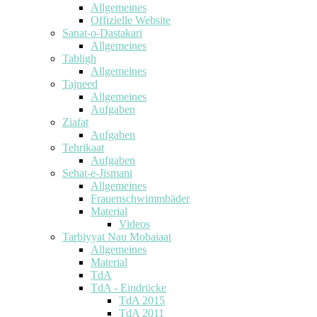
Allgemeines
Offizielle Website
Sanat-o-Dastakari
Allgemeines
Tabligh
Allgemeines
Tajneed
Allgemeines
Aufgaben
Ziafat
Aufgaben
Tehrikaat
Aufgaben
Sehat-e-Jismani
Allgemeines
Frauenschwimmbäder
Material
Videos
Tarbiyyat Nau Mobaiaat
Allgemeines
Material
TdA
TdA - Eindrücke
TdA 2015
TdA 2011