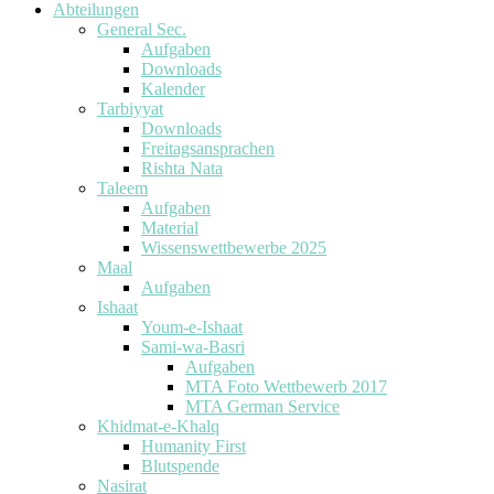
Abteilungen
General Sec.
Aufgaben
Downloads
Kalender
Tarbiyyat
Downloads
Freitagsansprachen
Rishta Nata
Taleem
Aufgaben
Material
Wissenswettbewerbe 2025
Maal
Aufgaben
Ishaat
Youm-e-Ishaat
Sami-wa-Basri
Aufgaben
MTA Foto Wettbewerb 2017
MTA German Service
Khidmat-e-Khalq
Humanity First
Blutspende
Nasirat