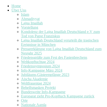
Home
Über Uns
Islam
Ahmadiyyat
Lajna Imaillah
Vorstellung
Kondolenz der Lajna Imaillah Deutschland e.V zum
Tod von Papst Franziskus
Lajna Imaillah Deutschland verurteilt die tragischen
Ereignisse in München
Presseerklärung von Lajna Imaillah Deutschland zum
Neujahr 2025
Friedensgrüße zum Fest des Fastenbrechens
Weltkopftuchtag 2024
Friedenssymposium 2024
Info-Kampagne März 2024
Jubiläums-Gästeempfänge 2023
Aischa Akademie
Weltfrauentag 2024
Behelfsmasken Projekt
Bundesweite Info-Kampagne
Europarat zieht Pro-Kopftuch Kampagne zurück
Orte
Nationale Aamla